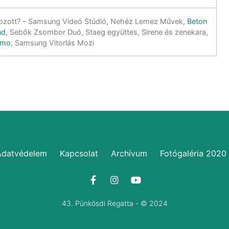
hozott? – Samsung Videó Stúdió, Nehéz Lemez Művek,
Beton
nd
, Sebők Zsombor Duó, Staeg együttes, Sirene és zenekara,
imo
, Samsung Vitorlás Mozi
Adatvédelem
Kapcsolat
Archívum
Fotógaléria 2020
43. Pünkösdi Regatta - © 2024