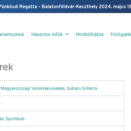
Pünkösdi Regatta – Balatonföldvár-Keszthely 2024. május 1
umentumok
Hasznos infók
Hirdetőtábla
Fotógalér
rek
 Magyarországi Vezérképviselete, Subaru Solterra
y
lás Sportklub