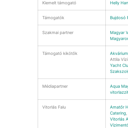
Kiemelt támogató
Helly Ha
Támogatók
Bujdosó 
Szakmai partner
Magyar V
Magyaror
Támogató kikötők
Akváriu
Attila Ví
Yacht Cl
Szakszol
Médiapartner
Aqua Ma
vitorlazz
Vitorlás Falu
Amatőr H
Catering
Vitorlás
Víziment