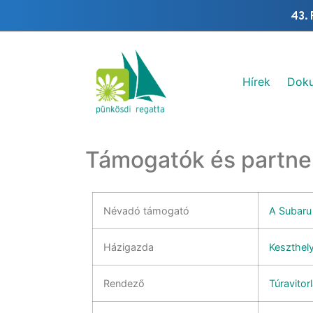
43. 
Hírek
Dok
Támogatók és partne
Névadó támogató
A Subaru
Házigazda
Keszthel
Rendező
Túravitor