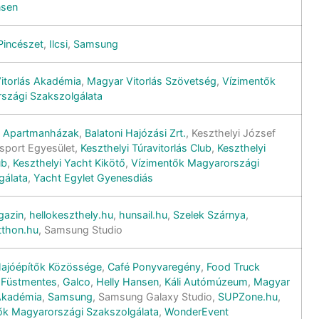
nsen
Pincészet
,
Ilcsi
,
Samsung
itorlás Akadémia
,
Magyar Vitorlás Szövetség
,
Vízimentők
szági Szakszolgálata
m Apartmanházak
,
Balatoni Hajózási Zrt.
, Keszthelyi József
zisport Egyesület,
Keszthelyi Túravitorlás Club
,
Keszthelyi
ub
,
Keszthelyi Yacht Kikötő
,
Vízimentők Magyarországi
gálata
,
Yacht Egylet Gyenesdiás
gazin
,
hellokeszthely.hu
,
hunsail.hu
,
Szelek Szárnya
,
itthon.hu
, Samsung Studio
ajóépítők Közössége
,
Café Ponyvaregény
,
Food Truck
,
Füstmentes
,
Galco
,
Helly Hansen
,
Káli Autómúzeum
,
Magyar
 Akadémia
,
Samsung
, Samsung Galaxy Studio,
SUPZone.hu
,
ők Magyarországi Szakszolgálata
,
WonderEvent