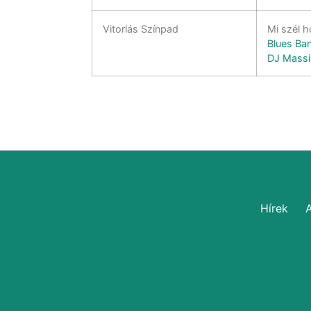
Vitorlás Színpad
Mi szél 
Blues Ba
DJ Mass
Hírek