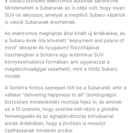
a Subaru jövőbeni elektromos autóinak sarokköve.
Mindemellett a Subarunak az is célja volt, hogy olyan
SUV-ot alkosson, amelyet a meglévő Subaru vásárlók
is valódi Subarunak érezhetnek.
Az elektromos meghajtás által kínált új értékekkel, és
a Subaru évek óta követett “enjoyment and peace of
mind” (élvezet és nyugalom) filozófiájával
összhangban a Solterra egy autentikus SUV
környezettudatos formában, ami ugyanazzal a
magabiztossággal vezethető, mint a többi Subaru
modell.
A Solterra fontos szerepelt tölt be a Subarunál, amit a
vállalat “delivering happiness to all” (boldogságot
biztosítani mindenkinek) mottója fejez ki, és aminek
az a fő üzenete, hogy szembe kell nézni a globális
felmelegedés és az éghajlatváltozás kihívásaival
annak érdekében, hogy a jövőben is mosolyt
csalhassanak mindenki arcára.