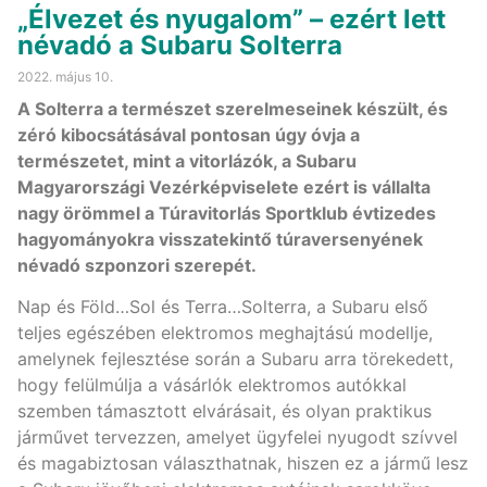
„Élvezet és nyugalom” – ezért lett
névadó a Subaru Solterra
2022. május 10.
A Solterra a természet szerelmeseinek készült, és
zéró kibocsátásával pontosan úgy óvja a
természetet, mint a vitorlázók, a Subaru
Magyarországi Vezérképviselete ezért is vállalta
nagy örömmel a Túravitorlás Sportklub évtizedes
hagyományokra visszatekintő túraversenyének
névadó szponzori szerepét.
Nap és Föld…Sol és Terra…Solterra, a Subaru első
teljes egészében elektromos meghajtású modellje,
amelynek fejlesztése során a Subaru arra törekedett,
hogy felülmúlja a vásárlók elektromos autókkal
szemben támasztott elvárásait, és olyan praktikus
járművet tervezzen, amelyet ügyfelei nyugodt szívvel
és magabiztosan választhatnak, hiszen ez a jármű lesz