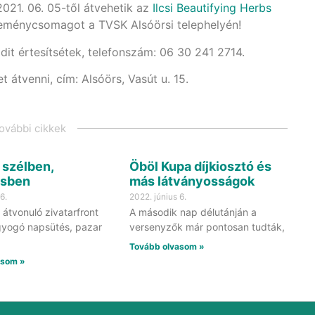
21. 06. 05-től átvehetik az
Ilcsi Beautifying Herbs
ereménycsomagot a TVSK Alsóörsi telephelyén!
ldit értesítsétek, telefonszám: 06 30 241 2714.
 átvenni, cím: Alsóörs, Vasút u. 15.
ovábbi cikkek
 szélben,
Öböl Kupa díjkiosztó és
ésben
más látványosságok
6.
2022. június 6.
 átvonuló zivatarfront
A második nap délutánján a
gyogó napsütés, pazar
versenyzők már pontosan tudták,
Tovább olvasom »
asom »