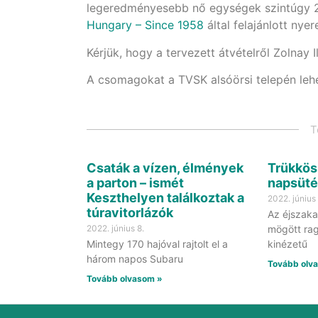
legeredményesebb nő egységek szintúgy 20
Hungary – Since 1958
által felajánlott ny
Kérjük, hogy a tervezett átvételről Zolnay I
A csomagokat a TVSK alsóörsi telepén lehet
T
Csaták a vízen, élmények
Trükkös
a parton – ismét
napsüt
Keszthelyen találkoztak a
2022. június 
túravitorlázók
Az éjszaka
2022. június 8.
mögött ra
Mintegy 170 hajóval rajtolt el a
kinézetű
három napos Subaru
Tovább olv
Tovább olvasom »