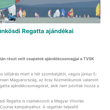
nkösdi Regatta ajándékai
tán részt vett csapatok ajándékcsomagjai a TVSK
 időjárás miatt e hét szombatjától, vagyis június 5-
Hansen Magyarország, az Ilcsy Kozmetikumok valamint
 Regatta ajándékcsomagokat, akik nem jutottak hozzá a
di Regatta is csatlakozott a Magyar Vitorlás
 Course kampányához. A regattán teljesítő