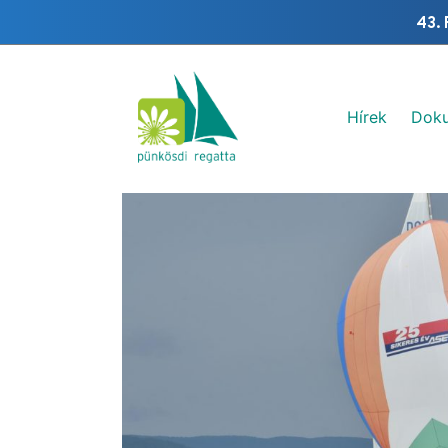
43. 
Hírek
Dok