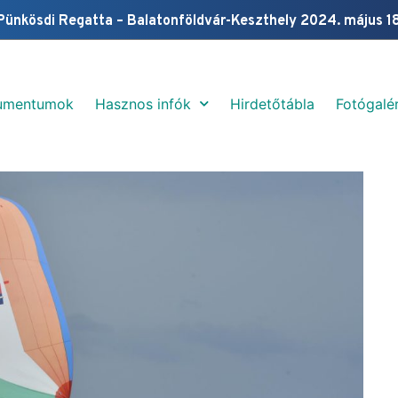
Pünkösdi Regatta – Balatonföldvár-Keszthely 2024. május 1
umentumok
Hasznos infók
Hirdetőtábla
Fotógalér