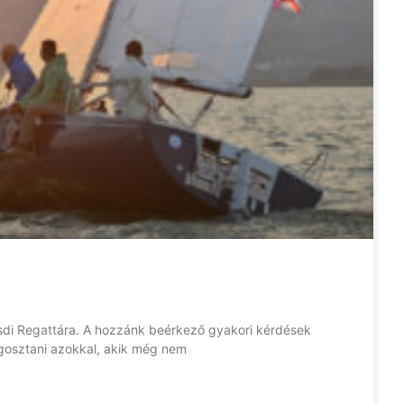
sdi Regattára. A hozzánk beérkező gyakori kérdések
gosztani azokkal, akik még nem