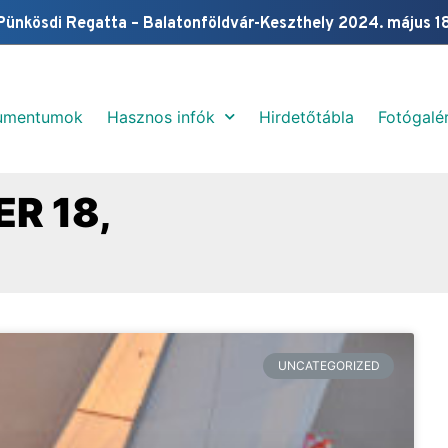
Pünkösdi Regatta – Balatonföldvár-Keszthely 2024. május 1
umentumok
Hasznos infók
Hirdetőtábla
Fotógalér
R 18,
UNCATEGORIZED