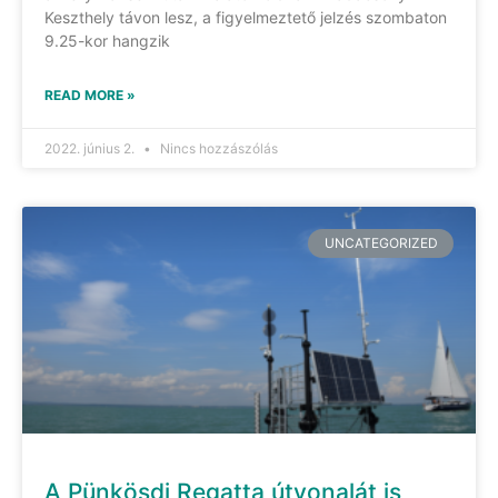
Keszthely távon lesz, a figyelmeztető jelzés szombaton
9.25-kor hangzik
READ MORE »
2022. június 2.
Nincs hozzászólás
UNCATEGORIZED
A Pünkösdi Regatta útvonalát is