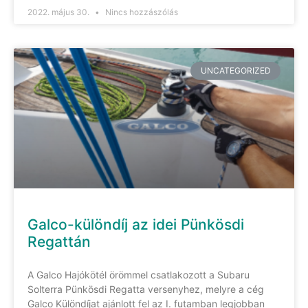
2022. május 30.
Nincs hozzászólás
UNCATEGORIZED
Galco-különdíj az idei Pünkösdi
Regattán
A Galco Hajókötél örömmel csatlakozott a Subaru
Solterra Pünkösdi Regatta versenyhez, melyre a cég
Galco Különdíjat ajánlott fel az I. futamban legjobban