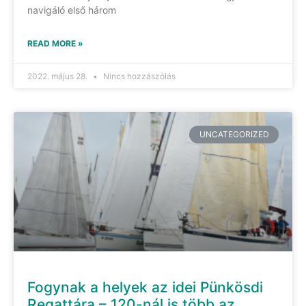
navigáló első három
READ MORE »
2022. május 28.
Nincs hozzászólás
UNCATEGORIZED
Fogynak a helyek az idei Pünkösdi
Regattára – 120-nál is több az