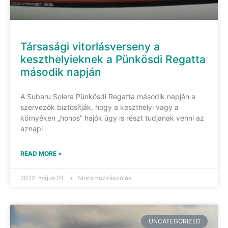
Társasági vitorlásverseny a
keszthelyieknek a Pünkösdi Regatta
második napján
A Subaru Solera Pünkösdi Regatta második napján a
szervezők biztosítják, hogy a keszthelyi vagy a
környéken „honos” hajók úgy is részt tudjanak venni az
aznapi
READ MORE »
2022. május 24.
Nincs hozzászólás
UNCATEGORIZED